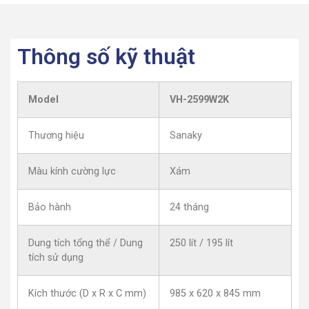
Thông số kỹ thuật
Model
VH-2599W2K
Thương hiệu
Sanaky
Màu kính cường lực
Xám
Bảo hành
24 tháng
Dung tích tổng thể / Dung
250 lít / 195 lít
tích sử dụng
Kích thước (D x R x C mm)
985 x 620 x 845 mm