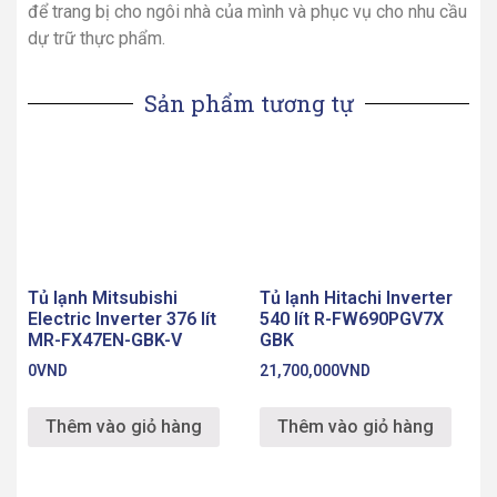
Tủ lạnh Sharp Inverter
Tủ lạnh Sharp Inverter
678 lít SJ-FX680V-WH
605 lít SJ-FX680V-ST
0
VND
0
VND
Thêm vào giỏ hàng
Thêm vào giỏ hàng
Điện tử 365
Địa chỉ: Bạch Đằng, Hai Bà Trưng, Hà Nội
Hotline: 0828.365.288
Chăm sóc khách hàng
Liên hệ