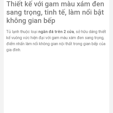
Thiết kế với gam màu xám đen
sang trọng, tinh tế, làm nổi bật
không gian bếp
Tủ lạnh thuộc loại
ngăn đá trên 2 cửa
, sở hữu dáng thiết
kế vuông vức hiện đại với gam màu xám đen sang trọng,
điểm nhấn làm nổi không gian nội thất trong gian bếp của
gia đình.
Bên cạnh, với dung tích sử dụng 212 lít, đây là sự lựa
chọn phù hợp đối với gia đình từ 2 đến 3 thành viên.
Tóm lại,
Tủ lạnh AQUA AQR-T239FA (HB)
mang lại cho
người sử dụng nhiều tiện ích như là công nghệ Nano
Fresh Ag+ diệt khuẩn, khử mùi hiệu quả, công nghệ Twin
Inverter giúp tiết kiệm điện năng và hệ thống làm lạnh