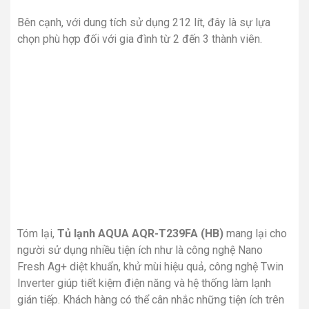
gián tiếp. Khách hàng có thể cân nhắc những tiện ích trên
để trang bị cho ngôi nhà của mình và phục vụ cho nhu cầu
dự trữ thực phẩm.
Sản phẩm tương tự
Tủ lạnh Mitsubishi
Tủ lạnh Hitachi Inverter
Electric Inverter 376 lít
540 lít R-FW690PGV7X
MR-FX47EN-GBK-V
GBK
0
VND
21,700,000
VND
Thêm vào giỏ hàng
Thêm vào giỏ hàng