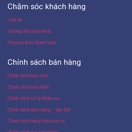
Công ty Cổ phần Điện máy 88
Hà Nội
Địa chỉ: Số 103 ngõ 307 đường Yên Duyên, Phường Yên
Sở, Thành phố Hà Nội, Việt Nam
GPKD số 0109086439 do Sở Kế hoạch và Đầu tư Thành
phố Hà Nội cấp lần 3 ngày 23/01/2024 – GĐ/Sở hữu
website Hòa Quang Thụy