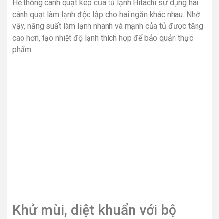
Bộ lọc Triple Power 3 lớp giúp loại bỏ hiệu quả đến 99%
các phần tử mùi khó chịu và kháng khuẩn, giữ tủ lạnh luôn
sạch sẽ và vệ sinh.
Ngăn rau quả riêng biệt độ ẩm
cao
Mỗi ngăn rau quả được duy trì độ ẩm cao ở mức tối ưu
xấp xỉ 90% với luồng khí lạnh thổi gián tiếp. Thiết kế ngăn
rau quả hoàn toàn riêng biệt giúp dễ dàng phân loại và
bảo quản thực phẩm một cách ngăn nắp.