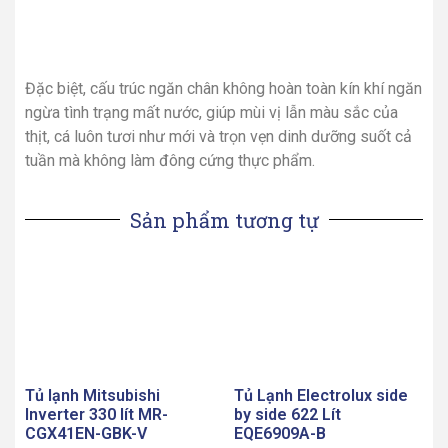
Thêm vào giỏ hàng
Thêm vào giỏ hàng
Tủ lạnh Samsung
Tủ lạnh Samsung
Inverter 617 lít
Inverter 307 lít
RS64R53012C/SV
RB30N4180B1/SV
27,100,000
VND
0
VND
Thêm vào giỏ hàng
Đọc tiếp
Điện tử 365