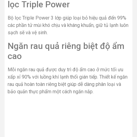
Ngăn chân không Vacuum
Tính năng nổi bật này gây chú ý nhất của dòng tủ lạnh
Hitachi Side by Side thế hệ mới R-MX800GPGV0 GBK.
Ngăn chân không giúp duy trì môi trường áp suất lý tưởng
ở khoảng 0.8 atm, hạn chế sự oxy hóa gây mất chất.