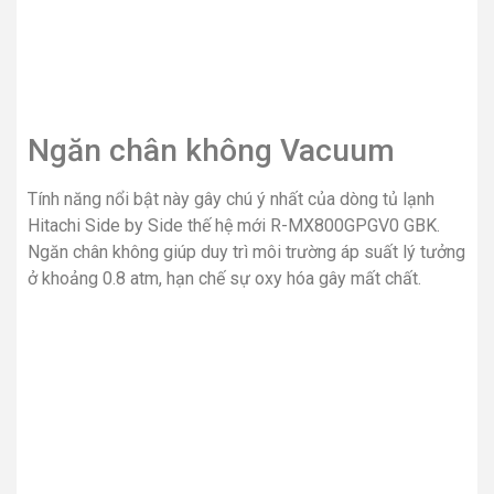
Đặc biệt, cấu trúc ngăn chân không hoàn toàn kín khí ngăn
ngừa tình trạng mất nước, giúp mùi vị lẫn màu sắc của
thịt, cá luôn tươi như mới và trọn vẹn dinh dưỡng suốt cả
tuần mà không làm đông cứng thực phẩm.
Sản phẩm tương tự
Tủ lạnh Mitsubishi
Tủ Lạnh Electrolux side
Inverter 330 lít MR-
by side 622 Lít
CGX41EN-GBK-V
EQE6909A-B
0
VND
25,700,000
VND