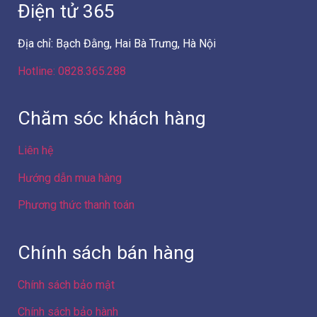
Chính sách xử lý khiếu nại
Chính sách giao hàng – lắp đặt
Chính sách hàng hóa dịch vụ
Chính sách giá sản phẩm
Chính sách giao dịch chung
Công ty Cổ phần Điện máy 88
Hà Nội
Địa chỉ: Số 103 ngõ 307 đường Yên Duyên, Phường Yên
Sở, Thành phố Hà Nội, Việt Nam
GPKD số 0109086439 do Sở Kế hoạch và Đầu tư Thành
phố Hà Nội cấp lần 3 ngày 23/01/2024 – GĐ/Sở hữu
website Hòa Quang Thụy