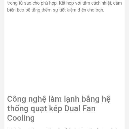
trong tủ sao cho phù hợp. Kết hợp với tấm cách nhiệt, cảm
biến Eco sẽ tăng thêm sự tiết kiệm điện cho bạn.
Công nghệ làm lạnh bằng hệ
thống quạt kép Dual Fan
Cooling
Hệ thống cánh quạt kép của tủ lạnh Hitachi sử dụng hai
cánh quạt làm lạnh độc lập cho hai ngăn khác nhau. Nhờ
vậy, năng suất làm lạnh nhanh và mạnh của tủ được tăng
cao hơn, tạo nhiệt độ lạnh thích hợp để bảo quản thực
phẩm.
Khử mùi, diệt khuẩn với bộ
lọc Triple Power