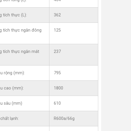
 tích thực (L):
362
g tích thực ngăn đông
125
g tích thực ngăn mát
237
ều rộng (mm):
795
ều cao (mm):
1800
ều sâu (mm)
610
chất lạnh:
R600a/66g