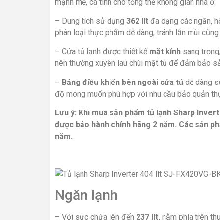
mạnh mẽ, cá tính cho tổng thể không gian nhà ở.
– Dung tích sử dụng
362 lít
đa dạng các ngăn, hộ
phân loại thực phẩm dễ dàng, tránh lẫn mùi cũng
– Cửa tủ lạnh được thiết kế
mặt kính
sang trọng,
nên thường xuyên lau chùi mặt tủ để đảm bảo s
–
Bảng điều khiển bên ngoài cửa tủ
dễ dàng sử
độ mong muốn phù hợp với nhu cầu bảo quản thự
Lưu ý: Khi mua sản phẩm tủ lạnh Sharp Inver
được bảo hành chính hãng 2 năm. Các sản p
năm.
Ngăn lạnh
– Với sức chứa lên đến
237 lít,
nằm phía trên th