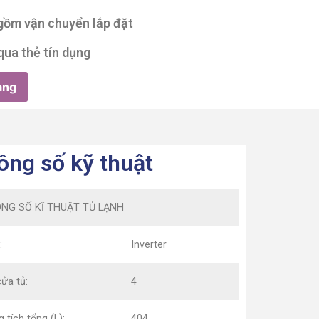
 gồm vận chuyển lắp đặt
qua thẻ tín dụng
àng
ông số kỹ thuật
NG SỐ KĨ THUẬT TỦ LẠNH
:
Inverter
ửa tủ:
4
 tích tổng (L):
404