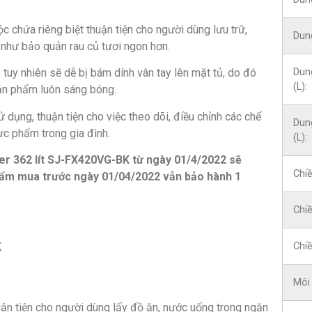
c chứa riêng biệt thuận tiện cho người dùng lưu trữ,
Dung
 như bảo quản rau củ tươi ngon hơn.
Dun
 tuy nhiên sẽ dễ bị bám dính vân tay lên mặt tủ, do đó
(L):
ản phẩm luôn sáng bóng.
 dụng, thuận tiện cho việc theo dõi, điều chỉnh các chế
Dun
c phẩm trong gia đình.
(L):
ter 362 lít SJ-FX420VG-BK từ ngày 01/4/2022 sẽ
Chi
hẩm mua trước ngày 01/04/2022 vẫn bảo hành 1
Chi
Chi
Môi 
uận tiện cho người dùng lấy đồ ăn, nước uống trong ngăn