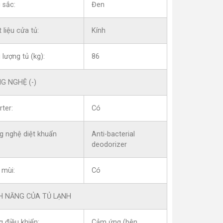
 sắc:
Đen
 liệu cửa tủ:
Kính
 lượng tủ (kg):
86
G NGHỆ (-)
rter:
Có
g nghệ diệt khuẩn
Anti-bacterial
deodorizer
 mùi:
Có
H NĂNG CỦA TỦ LẠNH
 điều khiển:
Cảm ứng (bên