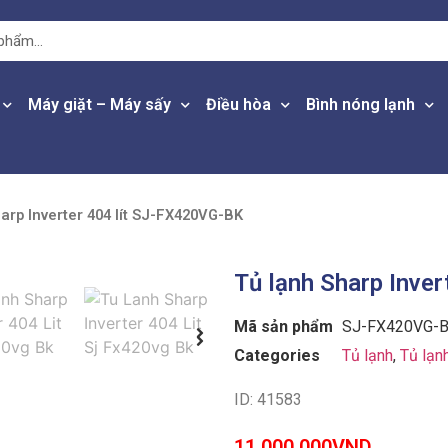
Máy giặt – Máy sấy
Điều hòa
Bình nóng lạnh
arp Inverter 404 lít SJ-FX420VG-BK
Tủ lạnh Sharp Inve
Mã sản phẩm
SJ-FX420VG-
Categories
Tủ lạnh
,
Tủ lạn
ID: 41583
11,000,000
VND