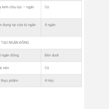
 kính chịu lực – ngăn
Có
:
n đựng tại cửa tủ ngăn
4 ngăn
:
 TẠO NGĂN ĐÔNG
rí ngăn đông:
Bên dưới
á viên
Có
 thực phẩm:
4 Hộc