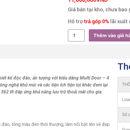
Giá bán tại kho, chưa bao
Hỗ trợ
trả góp 0%
lãi xuất 
Thêm vào giỏ h
Th
iết kế độc đáo, ấn tượng với kiểu dáng Multi Door – 4
g nghệ khử mùi và các tiện ích tiện lợi khác đem lại
THÔ
362 lít đáp ứng khả năng lưu trữ thoải mái cho gia
Loại
Số c
 đáo, tông màu đen thời thượng, làm nổi bật lên vẻ đẹp
Dung