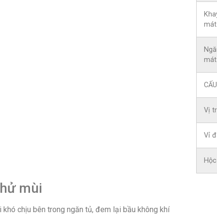
Khay
mát
Ngă
mát
CẤU
Vị t
Vỉ đ
Hộc
khử mùi
i khó chịu bên trong ngăn tủ, đem lại bầu không khí