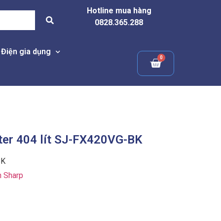
Hotline mua hàng
0828.365.288
Điện gia dụng
rter 404 lít SJ-FX420VG-BK
BK
h Sharp