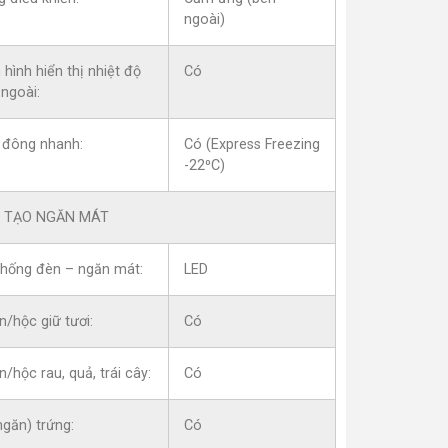
ngoài)
hình hiển thị nhiệt độ
Có
ngoài:
 đông nhanh:
Có (Express Freezing
-22⁰C)
 TẠO NGĂN MÁT
thống đèn – ngăn mát:
LED
/hộc giữ tươi:
Có
/hộc rau, quả, trái cây:
Có
ngăn) trứng:
Có