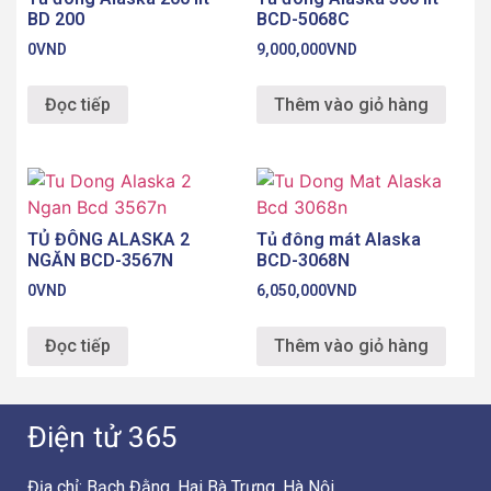
BD 200
BCD-5068C
0
VND
9,000,000
VND
Đọc tiếp
Thêm vào giỏ hàng
TỦ ĐÔNG ALASKA 2
Tủ đông mát Alaska
NGĂN BCD-3567N
BCD-3068N
0
VND
6,050,000
VND
Đọc tiếp
Thêm vào giỏ hàng
Điện tử 365
Địa chỉ: Bạch Đằng, Hai Bà Trưng, Hà Nội